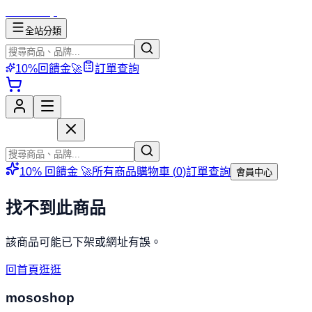
mososhop
全站分類
10%回饋金🚀
訂單查詢
mososhop
10% 回饋金 🚀
所有商品
購物車 (
0
)
訂單查詢
會員中心
找不到此商品
該商品可能已下架或網址有誤。
回首頁逛逛
mososhop