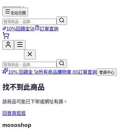
mososhop
全站分類
10%回饋金🚀
訂單查詢
mososhop
10% 回饋金 🚀
所有商品
購物車 (
0
)
訂單查詢
會員中心
找不到此商品
該商品可能已下架或網址有誤。
回首頁逛逛
mososhop