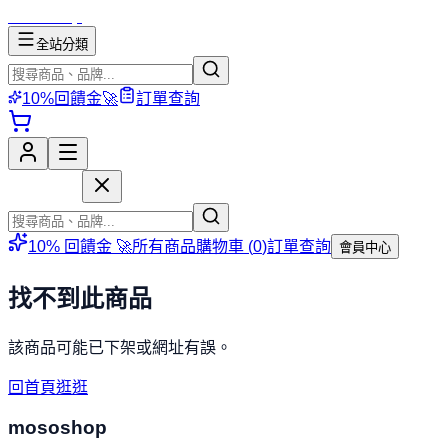
mososhop
全站分類
10%回饋金🚀
訂單查詢
mososhop
10% 回饋金 🚀
所有商品
購物車 (
0
)
訂單查詢
會員中心
找不到此商品
該商品可能已下架或網址有誤。
回首頁逛逛
mososhop