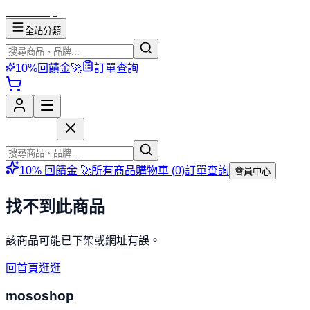
mososhop
全站分類
10%回饋金🚀
訂單查詢
mososhop
10% 回饋金 🚀
所有商品
購物車 (
0
)
訂單查詢
會員中心
找不到此商品
該商品可能已下架或網址有誤。
回首頁逛逛
mososhop