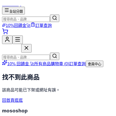
mososhop
全站分類
10%回饋金🚀
訂單查詢
mososhop
10% 回饋金 🚀
所有商品
購物車 (
0
)
訂單查詢
會員中心
找不到此商品
該商品可能已下架或網址有誤。
回首頁逛逛
mososhop