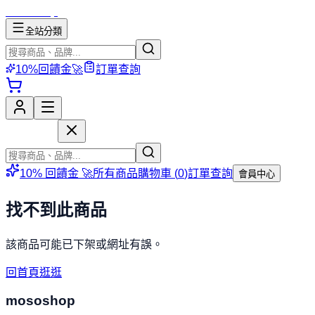
mososhop
全站分類
10%回饋金🚀
訂單查詢
mososhop
10% 回饋金 🚀
所有商品
購物車 (
0
)
訂單查詢
會員中心
找不到此商品
該商品可能已下架或網址有誤。
回首頁逛逛
mososhop