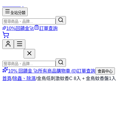
mososhop
全站分類
10%回饋金🚀
訂單查詢
mososhop
10% 回饋金 🚀
所有商品
購物車 (
0
)
訂單查詢
會員中心
首頁
/
除蟲、除濕
/
金鳥低刺激蚊香C 8入 + 金鳥蚊香盤1入