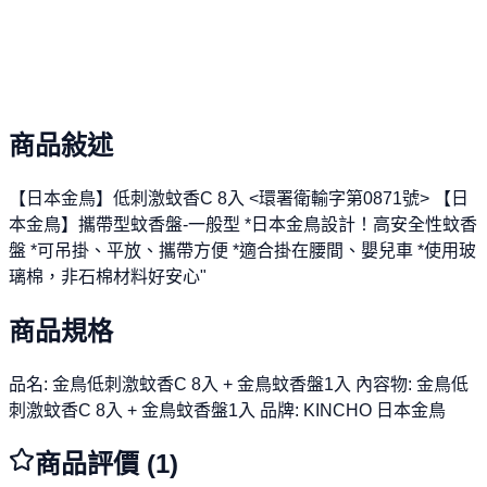
Moso 幣尊榮全額折抵
無上限的折抵特權與專屬回饋，買越多賺越多，完美彰顯您
財富智慧。
商品敍述
【日本金鳥】低刺激蚊香C 8入 <環署衛輸字第0871號> 【日
本金鳥】攜帶型蚊香盤-一般型 *日本金鳥設計！高安全性蚊香
盤 *可吊掛、平放、攜帶方便 *適合掛在腰間、嬰兒車 *使用玻
璃棉，非石棉材料好安心"
商品規格
品名: 金鳥低刺激蚊香C 8入 + 金鳥蚊香盤1入 內容物: 金鳥低
刺激蚊香C 8入 + 金鳥蚊香盤1入 品牌: KINCHO 日本金鳥
商品評價 (
1
)