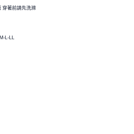
著 穿著前請先洗滌
-L-LL