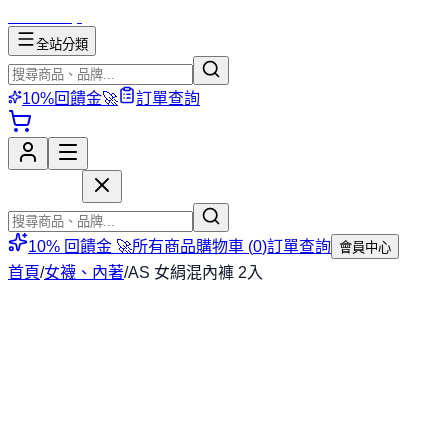
mososhop
全站分類
10%回饋金🚀
訂單查詢
mososhop
10% 回饋金 🚀
所有商品
購物車 (
0
)
訂單查詢
會員中心
首頁
/
女襪、內著
/
AS 女絹混內褲 2入