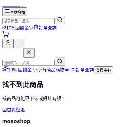
mososhop
全站分類
10%回饋金🚀
訂單查詢
mososhop
10% 回饋金 🚀
所有商品
購物車 (
0
)
訂單查詢
會員中心
找不到此商品
該商品可能已下架或網址有誤。
回首頁逛逛
mososhop