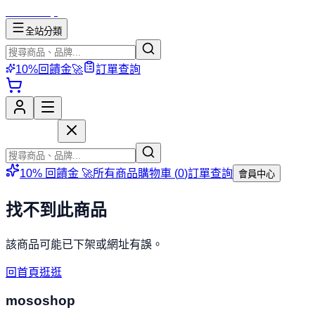
mososhop
全站分類
10%回饋金🚀
訂單查詢
mososhop
10% 回饋金 🚀
所有商品
購物車 (
0
)
訂單查詢
會員中心
找不到此商品
該商品可能已下架或網址有誤。
回首頁逛逛
mososhop