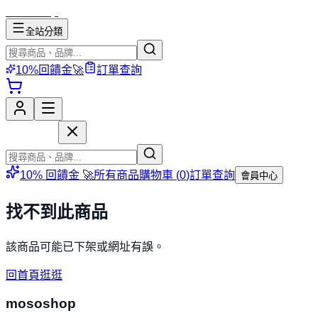
mososhop
全站分類
10%回饋金🚀
訂單查詢
mososhop
10% 回饋金 🚀
所有商品
購物車 (
0
)
訂單查詢
會員中心
找不到此商品
該商品可能已下架或網址有誤。
回首頁逛逛
mososhop