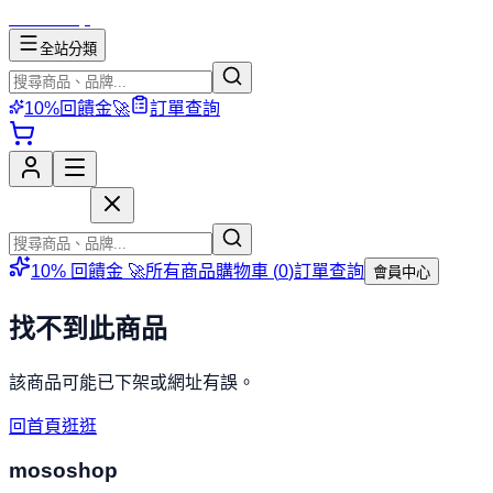
mososhop
全站分類
10%回饋金🚀
訂單查詢
mososhop
10% 回饋金 🚀
所有商品
購物車 (
0
)
訂單查詢
會員中心
找不到此商品
該商品可能已下架或網址有誤。
回首頁逛逛
mososhop