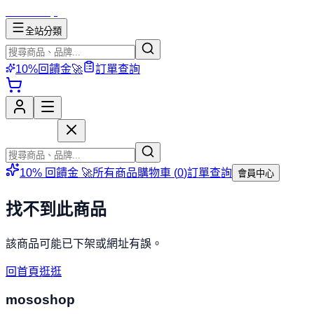
mososhop
全站分類
10%回饋金🚀
訂單查詢
mososhop
10% 回饋金 🚀
所有商品
購物車 (
0
)
訂單查詢
會員中心
找不到此商品
該商品可能已下架或網址有誤。
回首頁逛逛
mososhop