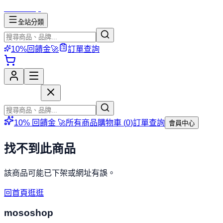
mososhop
全站分類
10%回饋金🚀
訂單查詢
mososhop
10% 回饋金 🚀
所有商品
購物車 (
0
)
訂單查詢
會員中心
找不到此商品
該商品可能已下架或網址有誤。
回首頁逛逛
mososhop