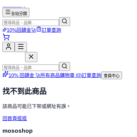
mososhop
全站分類
10%回饋金🚀
訂單查詢
mososhop
10% 回饋金 🚀
所有商品
購物車 (
0
)
訂單查詢
會員中心
找不到此商品
該商品可能已下架或網址有誤。
回首頁逛逛
mososhop