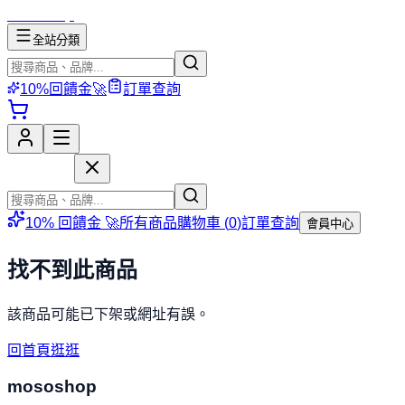
mososhop
全站分類
10%回饋金🚀
訂單查詢
mososhop
10% 回饋金 🚀
所有商品
購物車 (
0
)
訂單查詢
會員中心
找不到此商品
該商品可能已下架或網址有誤。
回首頁逛逛
mososhop