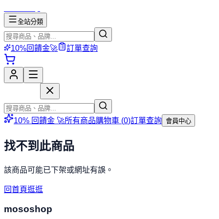
mososhop
全站分類
10%回饋金🚀
訂單查詢
mososhop
10% 回饋金 🚀
所有商品
購物車 (
0
)
訂單查詢
會員中心
找不到此商品
該商品可能已下架或網址有誤。
回首頁逛逛
mososhop