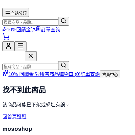
mososhop
全站分類
10%回饋金🚀
訂單查詢
mososhop
10% 回饋金 🚀
所有商品
購物車 (
0
)
訂單查詢
會員中心
找不到此商品
該商品可能已下架或網址有誤。
回首頁逛逛
mososhop