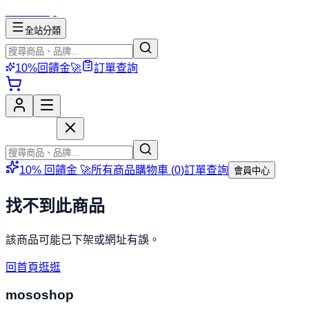
mososhop
全站分類
10%回饋金🚀
訂單查詢
mososhop
10% 回饋金 🚀
所有商品
購物車 (
0
)
訂單查詢
會員中心
找不到此商品
該商品可能已下架或網址有誤。
回首頁逛逛
mososhop