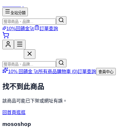
mososhop
全站分類
10%回饋金🚀
訂單查詢
mososhop
10% 回饋金 🚀
所有商品
購物車 (
0
)
訂單查詢
會員中心
找不到此商品
該商品可能已下架或網址有誤。
回首頁逛逛
mososhop