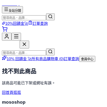
mososhop
全站分類
10%回饋金🚀
訂單查詢
mososhop
10% 回饋金 🚀
所有商品
購物車 (
0
)
訂單查詢
會員中心
找不到此商品
該商品可能已下架或網址有誤。
回首頁逛逛
mososhop