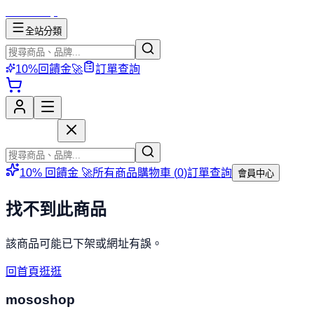
mososhop
全站分類
10%回饋金🚀
訂單查詢
mososhop
10% 回饋金 🚀
所有商品
購物車 (
0
)
訂單查詢
會員中心
找不到此商品
該商品可能已下架或網址有誤。
回首頁逛逛
mososhop