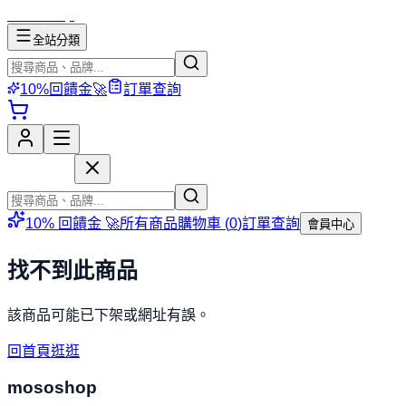
mososhop
全站分類
10%回饋金🚀
訂單查詢
mososhop
10% 回饋金 🚀
所有商品
購物車 (
0
)
訂單查詢
會員中心
找不到此商品
該商品可能已下架或網址有誤。
回首頁逛逛
mososhop