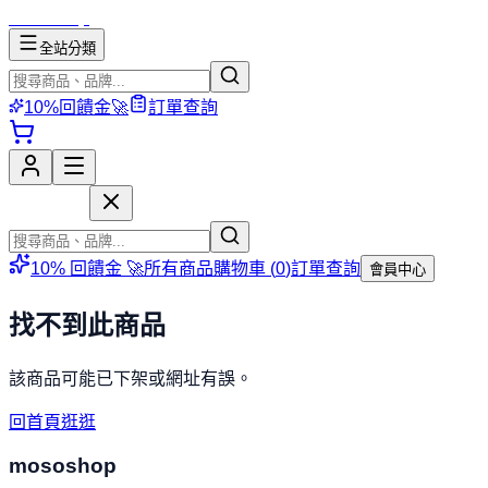
mososhop
全站分類
10%回饋金🚀
訂單查詢
mososhop
10% 回饋金 🚀
所有商品
購物車 (
0
)
訂單查詢
會員中心
找不到此商品
該商品可能已下架或網址有誤。
回首頁逛逛
mososhop