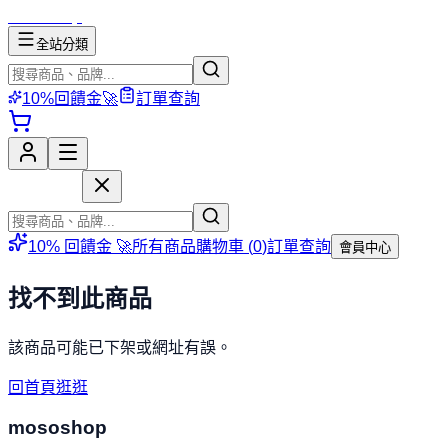
mososhop
全站分類
10%回饋金🚀
訂單查詢
mososhop
10% 回饋金 🚀
所有商品
購物車 (
0
)
訂單查詢
會員中心
找不到此商品
該商品可能已下架或網址有誤。
回首頁逛逛
mososhop