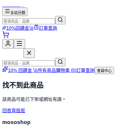
mososhop
全站分類
10%回饋金🚀
訂單查詢
mososhop
10% 回饋金 🚀
所有商品
購物車 (
0
)
訂單查詢
會員中心
找不到此商品
該商品可能已下架或網址有誤。
回首頁逛逛
mososhop