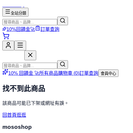
mososhop
全站分類
10%回饋金🚀
訂單查詢
mososhop
10% 回饋金 🚀
所有商品
購物車 (
0
)
訂單查詢
會員中心
找不到此商品
該商品可能已下架或網址有誤。
回首頁逛逛
mososhop