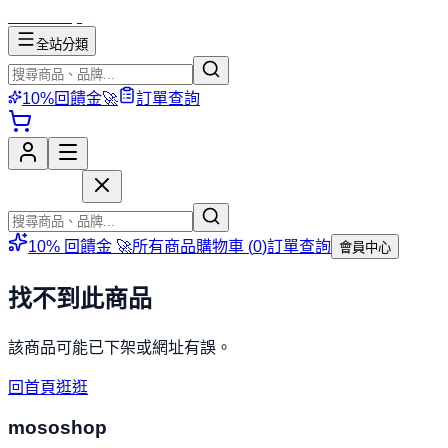
mososhop
全站分類
10%回饋金🚀
訂單查詢
mososhop
10% 回饋金 🚀
所有商品
購物車 (
0
)
訂單查詢
會員中心
找不到此商品
該商品可能已下架或網址有誤。
回首頁逛逛
mososhop