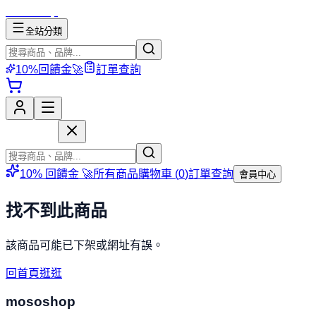
mososhop
全站分類
10%回饋金🚀
訂單查詢
mososhop
10% 回饋金 🚀
所有商品
購物車 (
0
)
訂單查詢
會員中心
找不到此商品
該商品可能已下架或網址有誤。
回首頁逛逛
mososhop