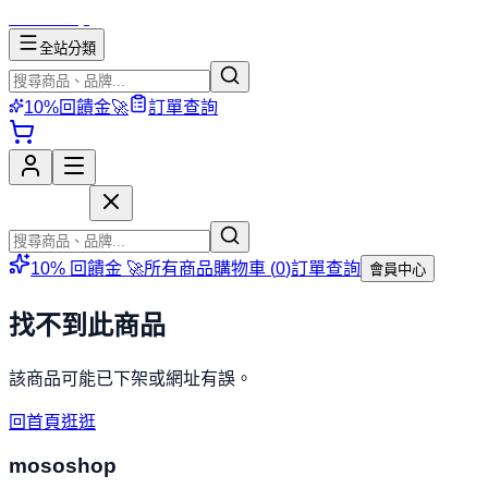
mososhop
全站分類
10%回饋金🚀
訂單查詢
mososhop
10% 回饋金 🚀
所有商品
購物車 (
0
)
訂單查詢
會員中心
找不到此商品
該商品可能已下架或網址有誤。
回首頁逛逛
mososhop