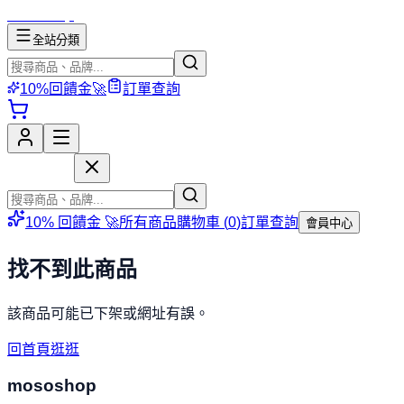
mososhop
全站分類
10%回饋金🚀
訂單查詢
mososhop
10% 回饋金 🚀
所有商品
購物車 (
0
)
訂單查詢
會員中心
找不到此商品
該商品可能已下架或網址有誤。
回首頁逛逛
mososhop