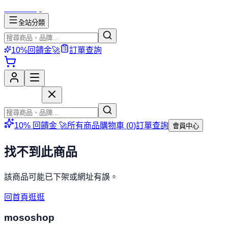
mososhop
全站分類
10%回饋金🚀
訂單查詢
mososhop
10% 回饋金 🚀
所有商品
購物車 (
0
)
訂單查詢
會員中心
找不到此商品
該商品可能已下架或網址有誤。
回首頁逛逛
mososhop