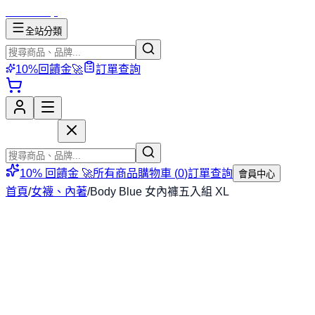
mososhop
全站分類
10%回饋金🚀
訂單查詢
mososhop
10% 回饋金 🚀
所有商品
購物車 (
0
)
訂單查詢
會員中心
首頁
/
女襪、內著
/
Body Blue 女內褲五入組 XL