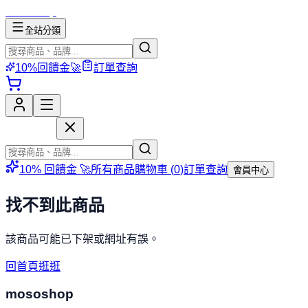
mososhop
全站分類
10%回饋金🚀
訂單查詢
mososhop
10% 回饋金 🚀
所有商品
購物車 (
0
)
訂單查詢
會員中心
找不到此商品
該商品可能已下架或網址有誤。
回首頁逛逛
mososhop