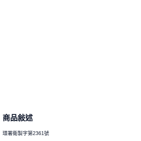
安心退貨保證
10天鑑賞期，不滿意保證退貨
提供高於業界標準的 10 天猶豫期，讓您安心選購。若商品
符期待，皆可享有保證退貨服務。
48 小時內快速出貨
承諾下單後 48 小時內為您迅速出貨，讓您能以最快的速度
到心儀商品，享受不間斷的購物樂趣。
Moso 幣尊榮全額折抵
無上限的折抵特權與專屬回饋，買越多賺越多，完美彰顯您
財富智慧。
商品敍述
環署衛製字第2361號