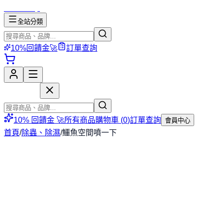
mososhop
全站分類
10%回饋金🚀
訂單查詢
mososhop
10% 回饋金 🚀
所有商品
購物車 (
0
)
訂單查詢
會員中心
首頁
/
除蟲、除濕
/
鱷魚空間噴一下