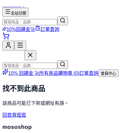
mososhop
全站分類
10%回饋金🚀
訂單查詢
mososhop
10% 回饋金 🚀
所有商品
購物車 (
0
)
訂單查詢
會員中心
找不到此商品
該商品可能已下架或網址有誤。
回首頁逛逛
mososhop