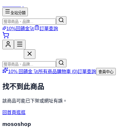
mososhop
全站分類
10%回饋金🚀
訂單查詢
mososhop
10% 回饋金 🚀
所有商品
購物車 (
0
)
訂單查詢
會員中心
找不到此商品
該商品可能已下架或網址有誤。
回首頁逛逛
mososhop