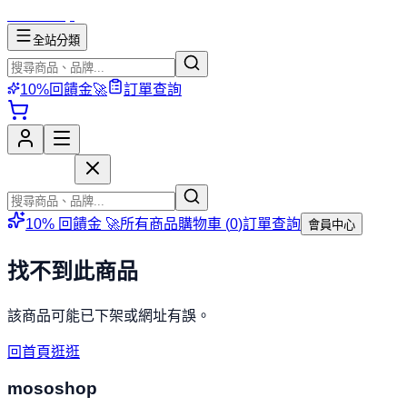
mososhop
全站分類
10%回饋金🚀
訂單查詢
mososhop
10% 回饋金 🚀
所有商品
購物車 (
0
)
訂單查詢
會員中心
找不到此商品
該商品可能已下架或網址有誤。
回首頁逛逛
mososhop