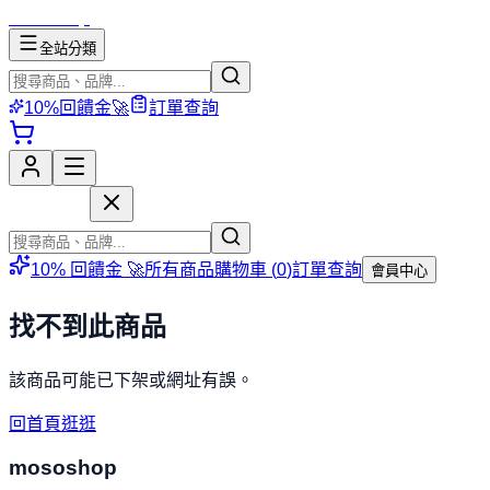
mososhop
全站分類
10%回饋金🚀
訂單查詢
mososhop
10% 回饋金 🚀
所有商品
購物車 (
0
)
訂單查詢
會員中心
找不到此商品
該商品可能已下架或網址有誤。
回首頁逛逛
mososhop