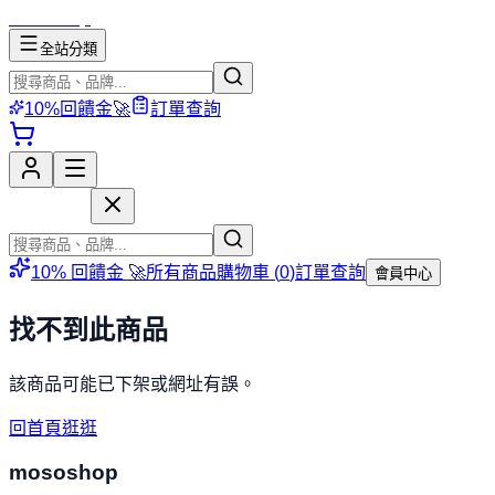
mososhop
全站分類
10%回饋金🚀
訂單查詢
mososhop
10% 回饋金 🚀
所有商品
購物車 (
0
)
訂單查詢
會員中心
找不到此商品
該商品可能已下架或網址有誤。
回首頁逛逛
mososhop