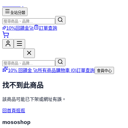
mososhop
全站分類
10%回饋金🚀
訂單查詢
mososhop
10% 回饋金 🚀
所有商品
購物車 (
0
)
訂單查詢
會員中心
找不到此商品
該商品可能已下架或網址有誤。
回首頁逛逛
mososhop