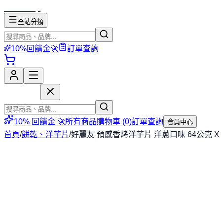
mososhop
全站分類
10%回饋金🚀
訂單查詢
mososhop
10% 回饋金 🚀
所有商品
購物車 (
0
)
訂單查詢
會員中心
首頁
/
餅乾、洋芋片
/
好麗友 預感香烤洋芋片 洋蔥口味 64公克 X 