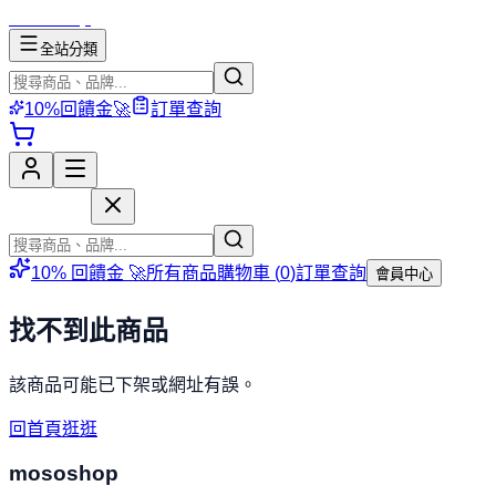
mososhop
全站分類
10%回饋金🚀
訂單查詢
mososhop
10% 回饋金 🚀
所有商品
購物車 (
0
)
訂單查詢
會員中心
找不到此商品
該商品可能已下架或網址有誤。
回首頁逛逛
mososhop