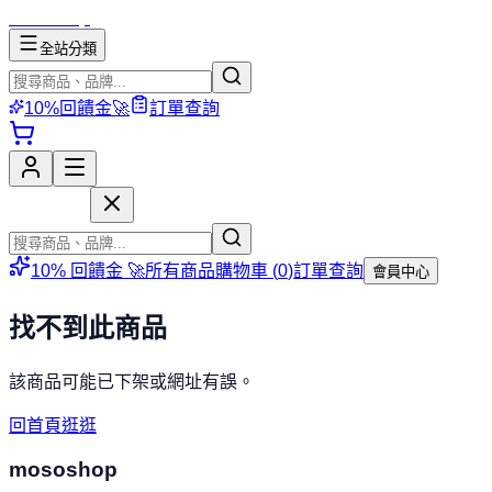
mososhop
全站分類
10%回饋金🚀
訂單查詢
mososhop
10% 回饋金 🚀
所有商品
購物車 (
0
)
訂單查詢
會員中心
找不到此商品
該商品可能已下架或網址有誤。
回首頁逛逛
mososhop