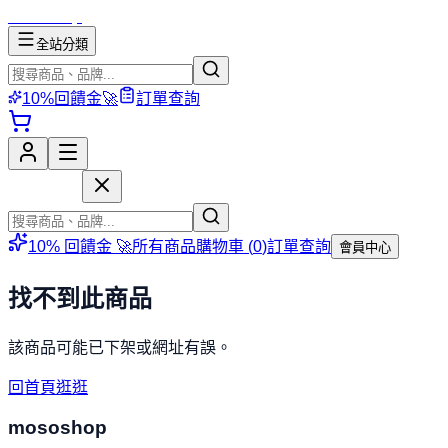
mososhop
全站分類
10%回饋金🚀
訂單查詢
mososhop
10% 回饋金 🚀
所有商品
購物車 (
0
)
訂單查詢
會員中心
找不到此商品
該商品可能已下架或網址有誤。
回首頁逛逛
mososhop