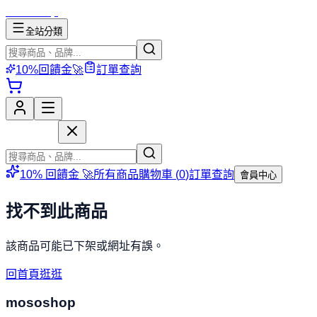
mososhop
全站分類
10%回饋金🚀
訂單查詢
mososhop
10% 回饋金 🚀
所有商品
購物車 (
0
)
訂單查詢
會員中心
找不到此商品
該商品可能已下架或網址有誤。
回首頁逛逛
mososhop