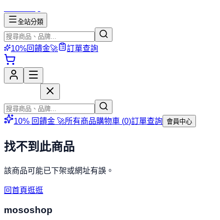
mososhop
全站分類
10%回饋金🚀
訂單查詢
mososhop
10% 回饋金 🚀
所有商品
購物車 (
0
)
訂單查詢
會員中心
找不到此商品
該商品可能已下架或網址有誤。
回首頁逛逛
mososhop