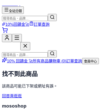
mososhop
全站分類
10%回饋金🚀
訂單查詢
mososhop
10% 回饋金 🚀
所有商品
購物車 (
0
)
訂單查詢
會員中心
找不到此商品
該商品可能已下架或網址有誤。
回首頁逛逛
mososhop