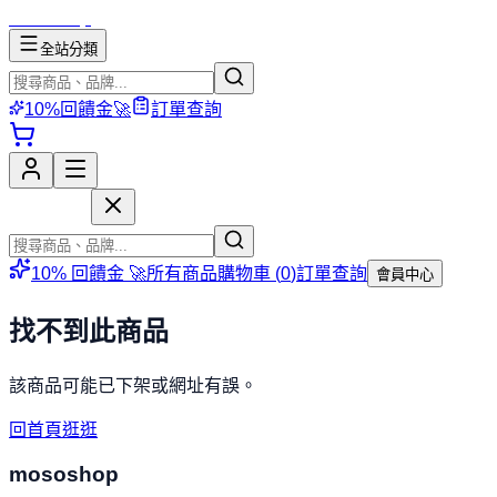
mososhop
全站分類
10%回饋金🚀
訂單查詢
mososhop
10% 回饋金 🚀
所有商品
購物車 (
0
)
訂單查詢
會員中心
找不到此商品
該商品可能已下架或網址有誤。
回首頁逛逛
mososhop