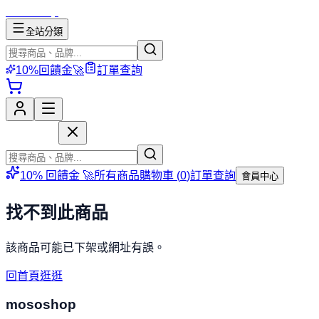
mososhop
全站分類
10%回饋金🚀
訂單查詢
mososhop
10% 回饋金 🚀
所有商品
購物車 (
0
)
訂單查詢
會員中心
找不到此商品
該商品可能已下架或網址有誤。
回首頁逛逛
mososhop